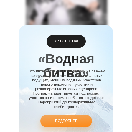
ХИТ СЕЗОНА!
«Водная
битва»
Это интерактивное игровое шоу на свежем
воздухе с участием профессиональных
ведущих, мощных водяных бластеров
нового поколения, укрытий и
разнообразных игровых сценариев.
Программа адаптируется под возраст
участников и формат события: от детских
мероприятий до корпоративных
тимбилдингов.
ПОДРОБНЕЕ